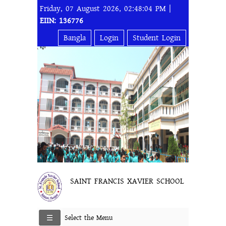
Friday, 07 August 2026, 02:48:04 PM |
EIIN: 136776
Bangla
Login
Student Login
SAINT FRANCIS XAVIER SCHOOL
Select the Menu