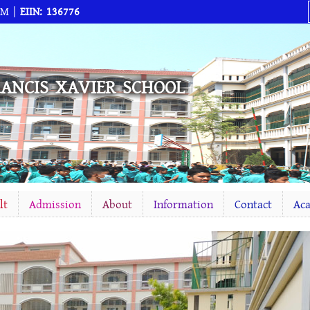
AM |
EIIN: 136776
RANCIS XAVIER SCHOOL
lt
Admission
About
Information
Contact
Ac