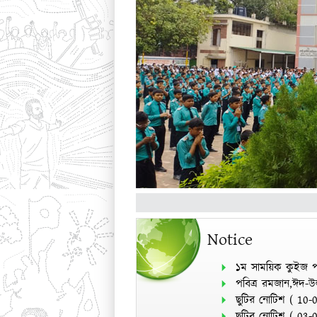
Notice
১ম সাময়িক কুইজ প
পবিত্র রমজান,ঈদ-উ
ছুটির নোটিশ
(
10-
ছুটির নোটিশ
(
03-