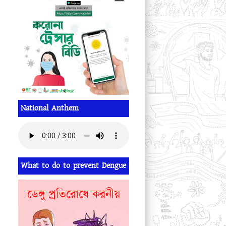
National Anthem
What to do to prevent Dengue