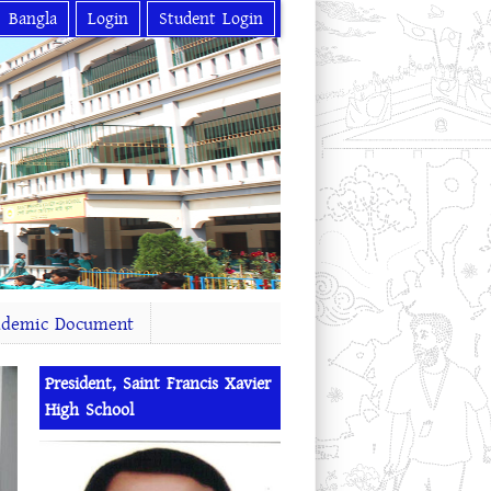
Bangla
Login
Student Login
ademic Document
President, Saint Francis Xavier
High School